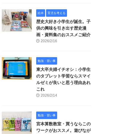
絵本
育児を考える
歴史大好き小学生が誕生。子
供の興味を引き出す歴史漫
画・資料集のおススメご紹介
2026/2/16
勉強・習い事
東大卒夫婦イチオシ：小学生
のタブレット学習ならスマイ
ルゼミが良いと思う理由あれ
これ
2026/2/14
勉強・習い事
宮本算数教室・買うならこの
ワークがおススメ。遊びなが