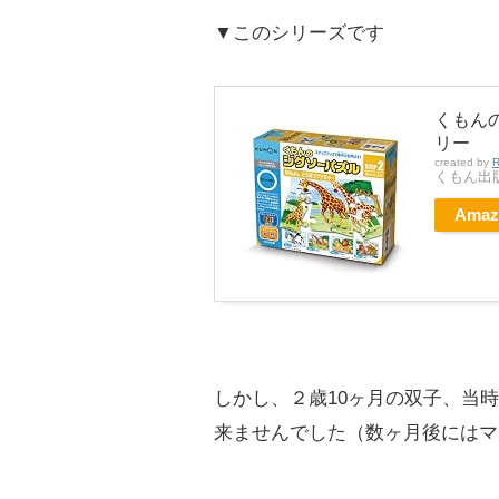
▼このシリーズです
くもんの
リー
created by
R
くもん出版(
Amaz
しかし、２歳10ヶ月の双子、当
来ませんでした（数ヶ月後にはマ