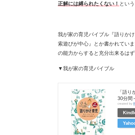
正解には縛られたくない！
という
我が家の育児バイブル『語りかけ
索遊びが中心』とか書かれていま
の能力からすると充分出来るはず
▼我が家の育児バイブル
「語り
30分間
created by
R
Kindl
Yah